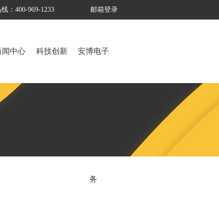
：400-969-1233
邮箱登录
新闻中心
科技创新
安博电子
（中国）服
务