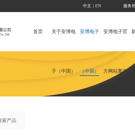
中文
|
EN
服务热线
首页
关于安博电
安博电子
安博电子官
子（中国）
（中国）
方网站案例
搜索产品