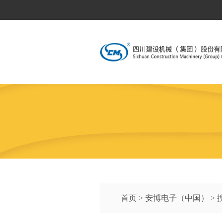
首页 >
安博电子（中国）
> 