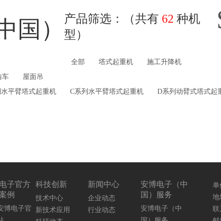
产品筛选：（共有
62
种机
中国）
型）
全部
塔式起重机
施工升降机
输车
屋面吊
列水平臂塔式起重机
C系列水平臂塔式起重机
D系列动臂式塔式起
电子官方
科技创新
新闻中心
安博电子（中
单
案例
国）服务
地
技术中心
企业动态
安博电子官
安博电子（中
联
新技术应用
行业动态
站
国）服务
邮箱