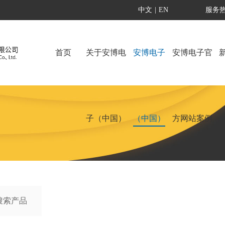
中文
|
EN
服务热线
首页
关于安博电
安博电子
安博电子官
子（中国）
（中国）
方网站案例
搜索产品