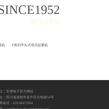
SINCE1952
始于1952
重机
P系列平头式塔式起重机
位：安博电子官方网站
址：四川省成都市金牛区古柏路54号
系电话：028-86472004
：scm@www.alwaysstampin.com