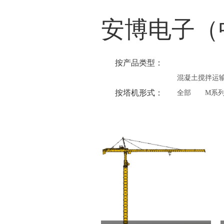
安博电子（
按产品类型：
混凝土搅拌运
按塔机形式：
全部
M系