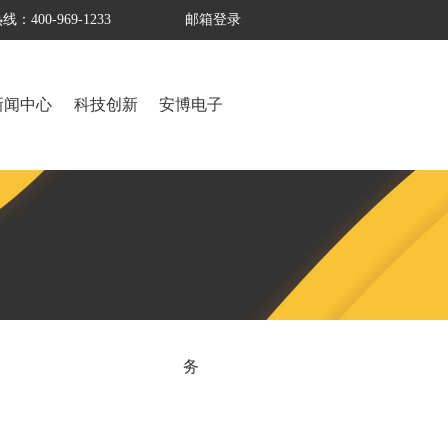
：400-969-1233
邮箱登录
新闻中心
科技创新
安博电子
（中国）服
务