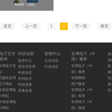
M600（20t）
首页
上一页
1
2
下一页
尾页
电子官方
科技创新
新闻中心
安博电子（中
单
案例
国）服务
地
技术中心
企业动态
安博电子官
安博电子（中
联
新技术应用
行业动态
站
国）服务
邮箱
科研动态
式建筑安博
营销网络
传真
专利技术
官方网站
用户服务
备
科研成果
水电安博电
安博电子（中
技
质量体系
方网站
国）租赁
火电安博电
安博电子（中
方网站
国）物流