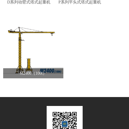
D系列动臂式塔式起重机
P系列平头式塔式起重机
M2400（100t）