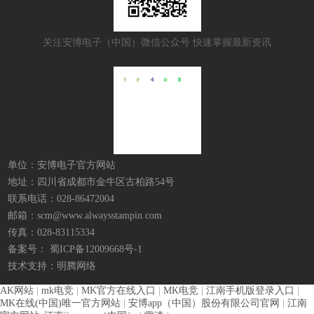
关注安博电子（中国）微信公众号 快速掌握最新资讯
单位：安博电子官方网站
地址：四川省成都市金牛区古柏路54号
联系电话：028-86472004
邮箱：scm@www.alwaysstampin.com
传真：028-83115334
备案号：
蜀ICP备12009668号-1
技术支持：
明腾网络
AK网站
|
mk电竞
|
MK官方在线入口
|
MK电竞
|
江南手机版登录入口
|
MK在线(中国)唯一官方网站
|
安博app（中国）股份有限公司官网
|
江南