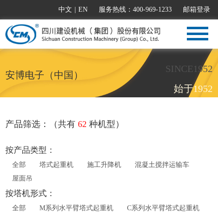
中文
|
EN
服务热线：400-969-1233
邮箱登录
SINCE1952
安博电子（中国）
始于1952
产品筛选：（共有
62
种机型）
按产品类型：
全部
塔式起重机
施工升降机
混凝土搅拌运输车
屋面吊
按塔机形式：
全部
M系列水平臂塔式起重机
C系列水平臂塔式起重机