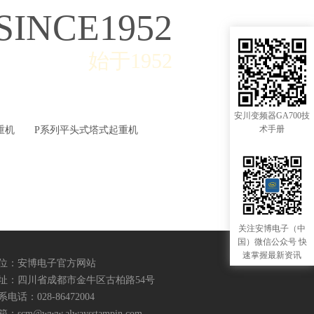
SINCE1952
始于1952
安川变频器GA700技
术手册
重机
P系列平头式塔式起重机
关注安博电子（中
国）微信公众号 快
速掌握最新资讯
位：安博电子官方网站
址：四川省成都市金牛区古柏路54号
系电话：028-86472004
：scm@www.alwaysstampin.com