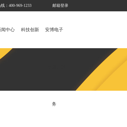
：400-969-1233
邮箱登录
新闻中心
科技创新
安博电子
（中国）服
务