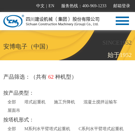
中文
|
EN
服务热线：400-969-1233
邮箱登录
SINCE1952
安博电子（中国）
始于1952
产品筛选：（共有
62
种机型）
按产品类型：
全部
塔式起重机
施工升降机
混凝土搅拌运输车
屋面吊
按塔机形式：
全部
M系列水平臂塔式起重机
C系列水平臂塔式起重机