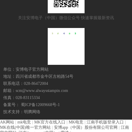
关注安博电子（中国）微信公众号 快速掌握最新资讯
单位：安博电子官方网站
地址：四川省成都市金牛区古柏路54号
联系电话：028-86472004
邮箱：scm@www.alwaysstampin.com
传真：028-83115334
备案号：
蜀ICP备12009668号-1
技术支持：
明腾网络
AK网站
|
mk电竞
|
MK官方在线入口
|
MK电竞
|
江南手机版登录入口
|
MK在线(中国)唯一官方网站
|
安博app（中国）股份有限公司官网
|
江南