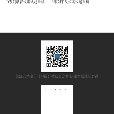
D系列动臂式塔式起重机
P系列平头式塔式起重机
关注安博电子（中国）微信公众号 快速掌握最新资讯