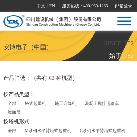
中文
|
EN
服务热线：400-969-1233
邮箱登录
SINCE1952
安博电子（中国）
始于1952
产品筛选：（共有
62
种机型）
按产品类型：
全部
塔式起重机
施工升降机
混凝土搅拌运输车
屋面吊
按塔机形式：
全部
M系列水平臂塔式起重机
C系列水平臂塔式起重机