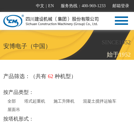
中文
|
EN
服务热线：400-969-1233
邮箱登录
SINCE1952
安博电子（中国）
始于1952
产品筛选：（共有
62
种机型）
按产品类型：
全部
塔式起重机
施工升降机
混凝土搅拌运输车
屋面吊
按塔机形式：