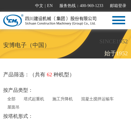
中文
|
EN
服务热线：400-969-1233
邮箱登录
SINCE1952
安博电子（中国）
始于1952
产品筛选：（共有
62
种机型）
按产品类型：
全部
塔式起重机
施工升降机
混凝土搅拌运输车
屋面吊
按塔机形式：