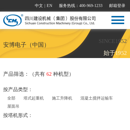
中文
|
EN
服务热线：400-969-1233
邮箱登录
SINCE1952
安博电子（中国）
始于1952
产品筛选：（共有
62
种机型）
按产品类型：
全部
塔式起重机
施工升降机
混凝土搅拌运输车
屋面吊
按塔机形式：