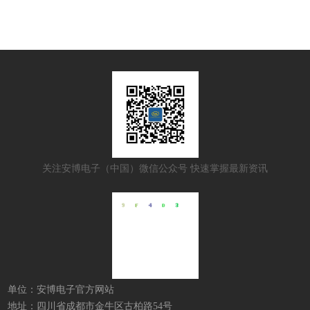
关注安博电子（中国）微信公众号 快速掌握最新资讯
单位：安博电子官方网站
地址：四川省成都市金牛区古柏路54号