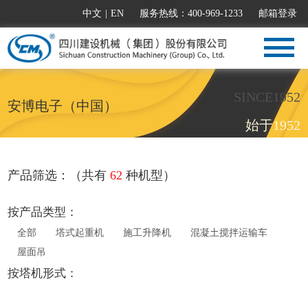
中文
|
EN
服务热线：400-969-1233
邮箱登录
SINCE1952
安博电子（中国）
始于1952
产品筛选：（共有
62
种机型）
按产品类型：
全部
塔式起重机
施工升降机
混凝土搅拌运输车
屋面吊
按塔机形式：