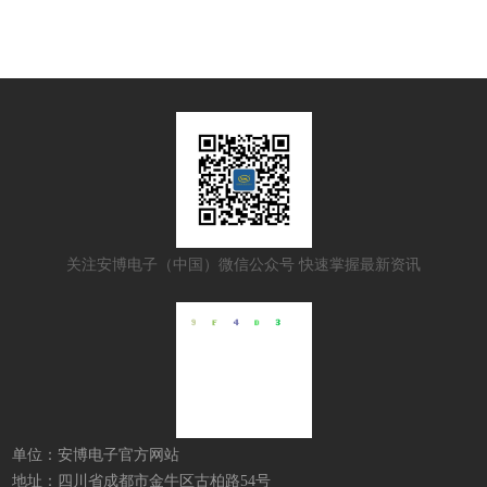
关注安博电子（中国）微信公众号 快速掌握最新资讯
单位：安博电子官方网站
地址：四川省成都市金牛区古柏路54号