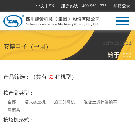
中文
|
EN
服务热线：400-969-1233
邮箱登录
SINCE1952
安博电子（中国）
始于1952
产品筛选：（共有
62
种机型）
按产品类型：
全部
塔式起重机
施工升降机
混凝土搅拌运输车
屋面吊
按塔机形式：