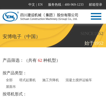
中文
|
EN
服务热线：400-969-1233
邮箱登录
SINCE1952
安博电子（中国）
始于1952
产品筛选：（共有
62
种机型）
按产品类型：
全部
塔式起重机
施工升降机
混凝土搅拌运输车
屋面吊
按塔机形式：