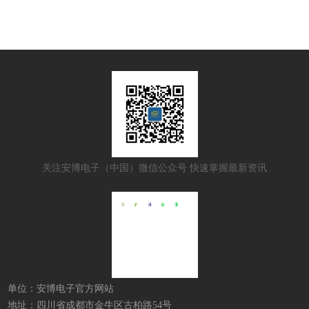
关注安博电子（中国）微信公众号 快速掌握最新资讯
单位：安博电子官方网站
地址：四川省成都市金牛区古柏路54号