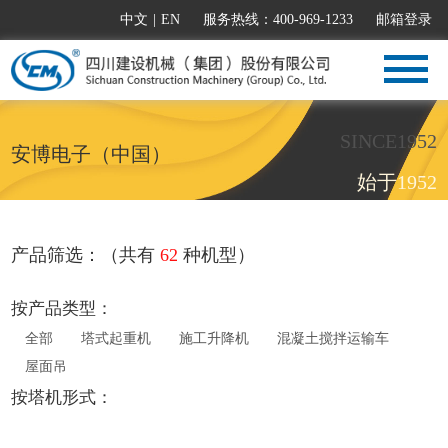
中文
|
EN
服务热线：400-969-1233
邮箱登录
SINCE1952
安博电子（中国）
始于1952
产品筛选：（共有
62
种机型）
按产品类型：
全部
塔式起重机
施工升降机
混凝土搅拌运输车
屋面吊
按塔机形式：