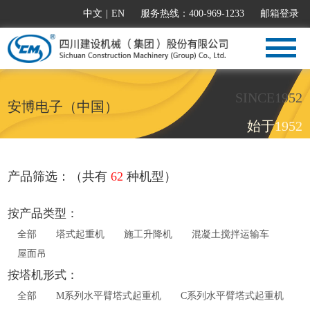
中文
|
EN
服务热线：400-969-1233
邮箱登录
SINCE1952
安博电子（中国）
始于1952
产品筛选：（共有
62
种机型）
按产品类型：
全部
塔式起重机
施工升降机
混凝土搅拌运输车
屋面吊
按塔机形式：
全部
M系列水平臂塔式起重机
C系列水平臂塔式起重机