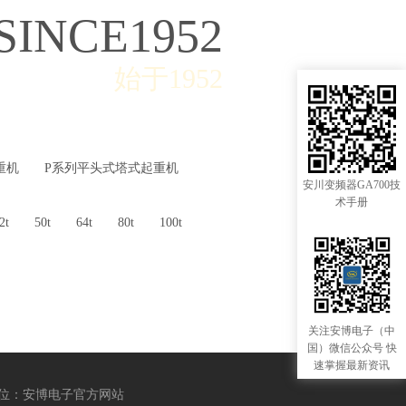
SINCE1952
始于1952
重机
P系列平头式塔式起重机
安川变频器GA700技
术手册
2t
50t
64t
80t
100t
关注安博电子（中
国）微信公众号 快
速掌握最新资讯
位：安博电子官方网站