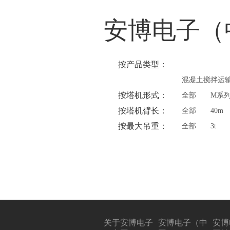
安博电子（
按产品类型：
混凝土搅拌运
按塔机形式：
全部
M系
按塔机臂长：
全部
40m
按最大吊重：
全部
3t
关于安博电子
安博电子（中
安博