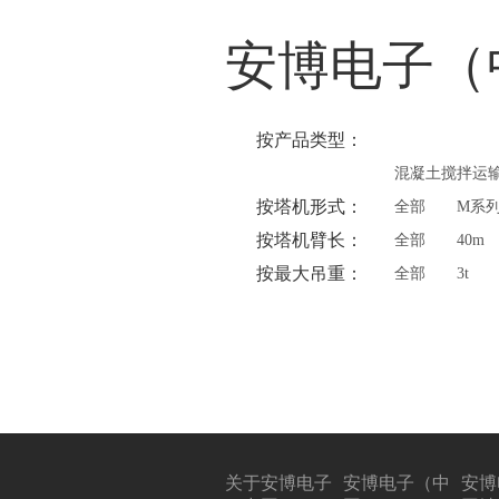
安博电子（
按产品类型：
混凝土搅拌运
按塔机形式：
全部
M系
按塔机臂长：
全部
40m
按最大吊重：
全部
3t
关于安博电子
安博电子（中
安博