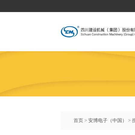
首页 >
安博电子（中国）
> 