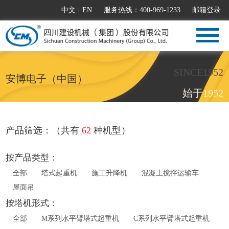
中文
|
EN
服务热线：400-969-1233
邮箱登录
SINCE1952
安博电子（中国）
始于1952
产品筛选：（共有
62
种机型）
按产品类型：
全部
塔式起重机
施工升降机
混凝土搅拌运输车
屋面吊
按塔机形式：
全部
M系列水平臂塔式起重机
C系列水平臂塔式起重机