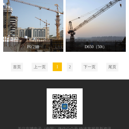
F0/23B
D650（50t）
1
首页
上一页
2
下一页
尾页
关注安博电子（中国）微信公众号 快速掌握最新资讯