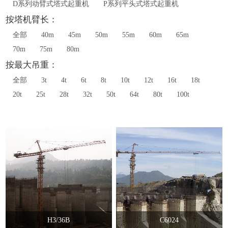
D系列动臂式塔式起重机
P系列平头式塔式起重机
按塔机臂长：
全部
40m
45m
50m
55m
60m
65m
70m
75m
80m
按最大吊重：
全部
3t
4t
6t
8t
10t
12t
16t
18t
20t
25t
28t
32t
50t
64t
80t
100t
H3/36B
C6024