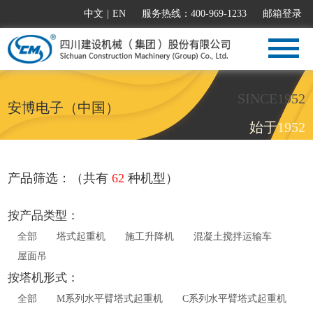
中文
|
EN
服务热线：400-969-1233
邮箱登录
SINCE1952
安博电子（中国）
始于1952
产品筛选：（共有
62
种机型）
按产品类型：
全部
塔式起重机
施工升降机
混凝土搅拌运输车
屋面吊
按塔机形式：
全部
M系列水平臂塔式起重机
C系列水平臂塔式起重机