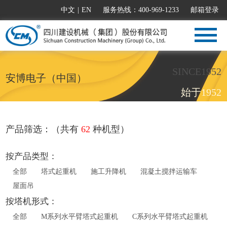
中文
|
EN
服务热线：400-969-1233
邮箱登录
SINCE1952
安博电子（中国）
始于1952
产品筛选：（共有
62
种机型）
按产品类型：
全部
塔式起重机
施工升降机
混凝土搅拌运输车
屋面吊
按塔机形式：
全部
M系列水平臂塔式起重机
C系列水平臂塔式起重机