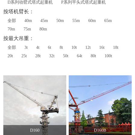
D系列动臂式塔式起重机
P系列平头式塔式起重机
按塔机臂长：
全部
40m
45m
50m
55m
60m
65m
70m
75m
80m
按最大吊重：
全部
3t
4t
6t
8t
10t
12t
16t
18t
20t
25t
28t
32t
50t
64t
80t
100t
D160
D160B