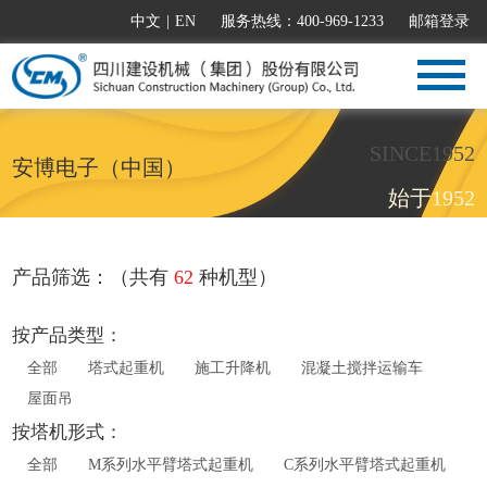
中文
|
EN
服务热线：400-969-1233
邮箱登录
SINCE1952
安博电子（中国）
始于1952
产品筛选：（共有
62
种机型）
按产品类型：
全部
塔式起重机
施工升降机
混凝土搅拌运输车
屋面吊
按塔机形式：
全部
M系列水平臂塔式起重机
C系列水平臂塔式起重机