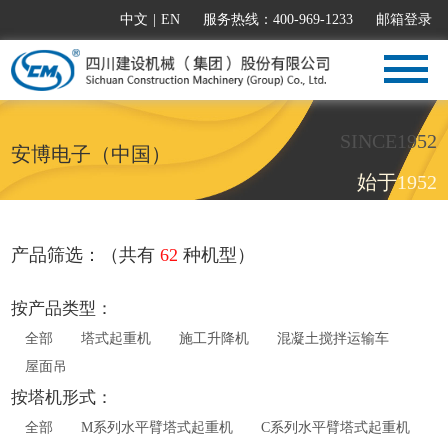
中文
|
EN
服务热线：400-969-1233
邮箱登录
SINCE1952
安博电子（中国）
始于1952
产品筛选：（共有
62
种机型）
按产品类型：
全部
塔式起重机
施工升降机
混凝土搅拌运输车
屋面吊
按塔机形式：
全部
M系列水平臂塔式起重机
C系列水平臂塔式起重机