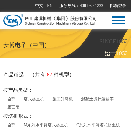
中文
|
EN
服务热线：400-969-1233
邮箱登录
SINCE1952
安博电子（中国）
始于1952
产品筛选：（共有
62
种机型）
按产品类型：
全部
塔式起重机
施工升降机
混凝土搅拌运输车
屋面吊
按塔机形式：
全部
M系列水平臂塔式起重机
C系列水平臂塔式起重机