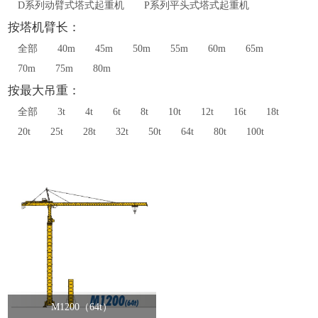
D系列动臂式塔式起重机
P系列平头式塔式起重机
按塔机臂长：
全部
40m
45m
50m
55m
60m
65m
70m
75m
80m
按最大吊重：
全部
3t
4t
6t
8t
10t
12t
16t
18t
20t
25t
28t
32t
50t
64t
80t
100t
M1200（64t）