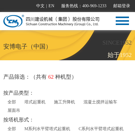
中文
|
EN
服务热线：400-969-1233
邮箱登录
SINCE1952
安博电子（中国）
始于1952
产品筛选：（共有
62
种机型）
按产品类型：
全部
塔式起重机
施工升降机
混凝土搅拌运输车
屋面吊
按塔机形式：
全部
M系列水平臂塔式起重机
C系列水平臂塔式起重机