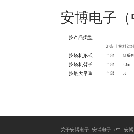
安博电子（
按产品类型：
混凝土搅拌运
按塔机形式：
全部
M系
按塔机臂长：
全部
40m
按最大吊重：
全部
3t
关于安博电子
安博电子（中
安博