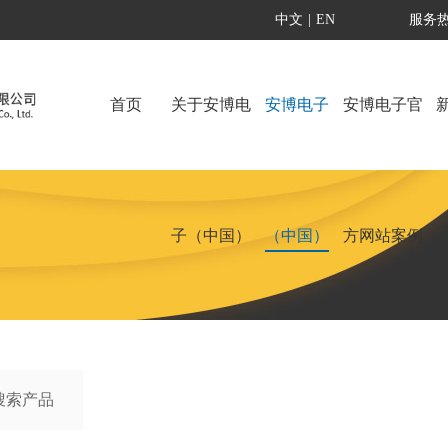
中文
|
EN
服务热线
首页
关于安博电
安博电子
安博电子官
子（中国）
（中国）
方网站案例
搜索产品