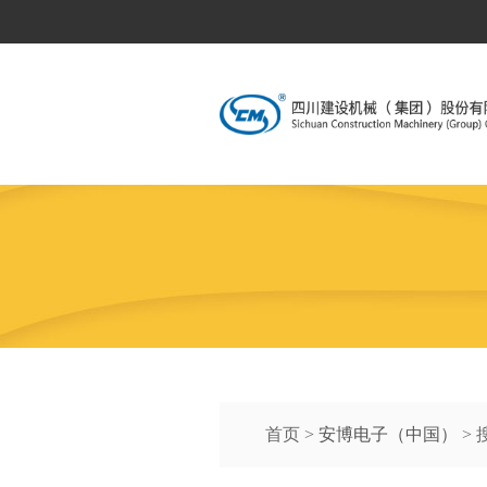
首页 >
安博电子（中国）
> 