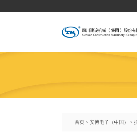
首页 >
安博电子（中国）
> 