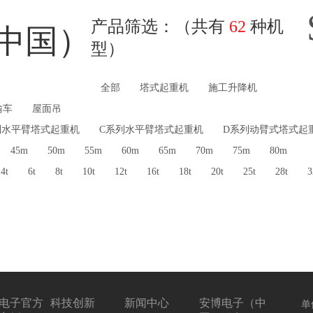
产品筛选：（共有
62
种机
中国）
型）
全部
塔式起重机
施工升降机
输车
屋面吊
列水平臂塔式起重机
C系列水平臂塔式起重机
D系列动臂式塔式起
45m
50m
55m
60m
65m
70m
75m
80m
4t
6t
8t
10t
12t
16t
18t
20t
25t
28t
3
电子官方
科技创新
新闻中心
安博电子（中
单