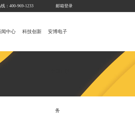
：400-969-1233
邮箱登录
新闻中心
科技创新
安博电子
（中国）服
务