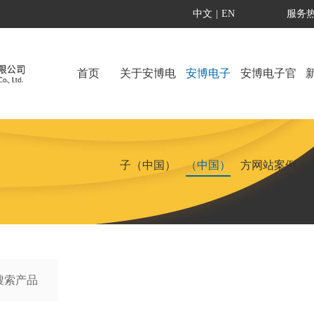
中文
|
EN
服务热线
首页
关于安博电
安博电子
安博电子官
子（中国）
（中国）
方网站案例
搜索产品