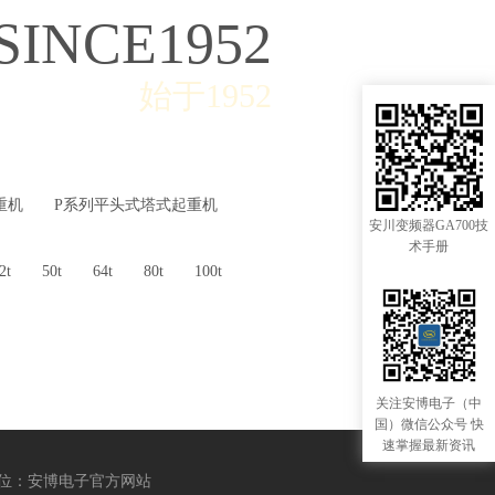
SINCE1952
始于1952
重机
P系列平头式塔式起重机
安川变频器GA700技
术手册
2t
50t
64t
80t
100t
关注安博电子（中
国）微信公众号 快
速掌握最新资讯
位：安博电子官方网站