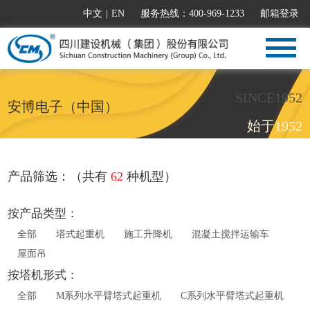
中文
|
EN
服务热线：400-969-1233
邮箱登录
SINCE1952
安博电子（中国）
始于1952
产品筛选：（共有
62
种机型）
按产品类型：
全部
塔式起重机
施工升降机
混凝土搅拌运输车
屋面吊
按塔机形式：
全部
M系列水平臂塔式起重机
C系列水平臂塔式起重机