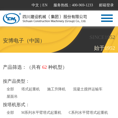
中文
|
EN
服务热线：400-969-1233
邮箱登录
SINCE1952
安博电子（中国）
始于1952
产品筛选：（共有
62
种机型）
按产品类型：
全部
塔式起重机
施工升降机
混凝土搅拌运输车
屋面吊
按塔机形式：
全部
M系列水平臂塔式起重机
C系列水平臂塔式起重机