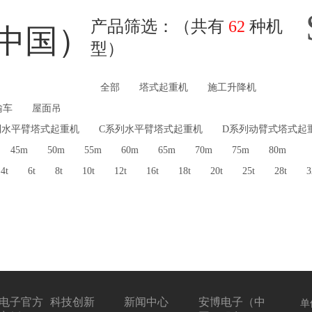
产品筛选：（共有
62
种机
中国）
型）
全部
塔式起重机
施工升降机
输车
屋面吊
列水平臂塔式起重机
C系列水平臂塔式起重机
D系列动臂式塔式起
45m
50m
55m
60m
65m
70m
75m
80m
4t
6t
8t
10t
12t
16t
18t
20t
25t
28t
3
电子官方
科技创新
新闻中心
安博电子（中
单