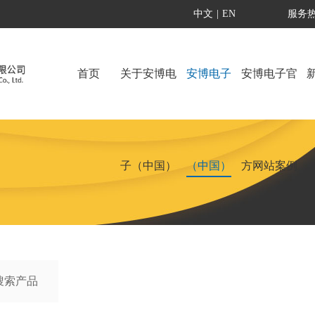
中文
|
EN
服务热线
首页
关于安博电
安博电子
安博电子官
子（中国）
（中国）
方网站案例
搜索产品