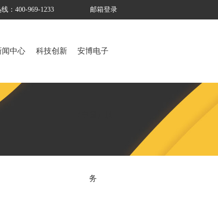
：400-969-1233
邮箱登录
新闻中心
科技创新
安博电子
（中国）服
务