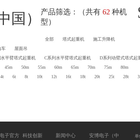
产品筛选：（共有
62
种机
中国）
型）
全部
塔式起重机
施工升降机
输车
屋面吊
列水平臂塔式起重机
C系列水平臂塔式起重机
D系列动臂式塔式起
45m
50m
55m
60m
65m
70m
75m
80m
4t
6t
8t
10t
12t
16t
18t
20t
25t
28t
3
电子官方
科技创新
新闻中心
安博电子（中
单