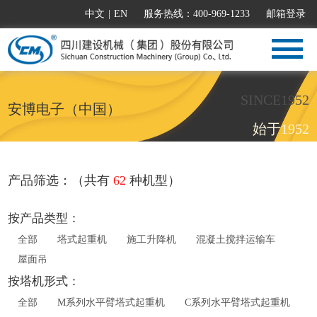
中文
|
EN
服务热线：400-969-1233
邮箱登录
SINCE1952
安博电子（中国）
始于1952
产品筛选：（共有
62
种机型）
按产品类型：
全部
塔式起重机
施工升降机
混凝土搅拌运输车
屋面吊
按塔机形式：
全部
M系列水平臂塔式起重机
C系列水平臂塔式起重机