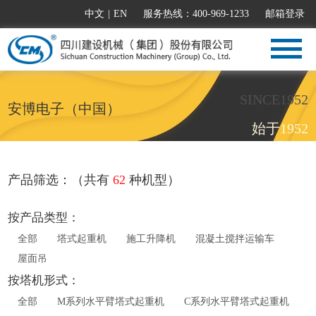
中文
|
EN
服务热线：400-969-1233
邮箱登录
SINCE1952
安博电子（中国）
始于1952
产品筛选：（共有
62
种机型）
按产品类型：
全部
塔式起重机
施工升降机
混凝土搅拌运输车
屋面吊
按塔机形式：
全部
M系列水平臂塔式起重机
C系列水平臂塔式起重机