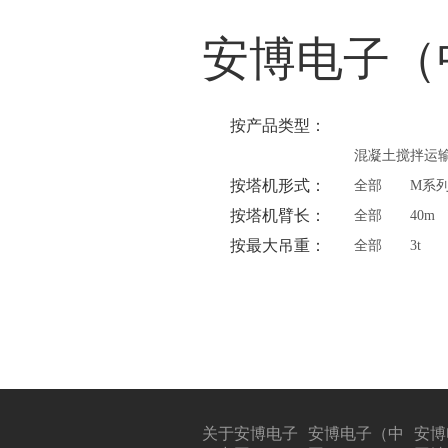
安博电子（
按产品类型：
混凝土搅拌运
按塔机形式：
全部
M系
按塔机臂长：
全部
40m
按最大吊重：
全部
3t
关于安博电子
安博电子（中
安博