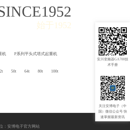
SINCE1952
始于1952
重机
P系列平头式塔式起重机
安川变频器GA700技
术手册
2t
50t
64t
80t
100t
关注安博电子（中
国）微信公众号 快
速掌握最新资讯
位：安博电子官方网站