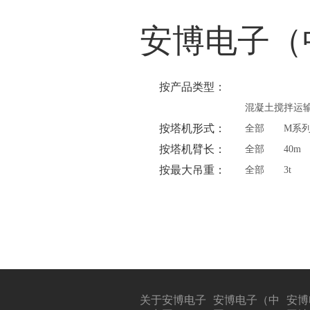
安博电子（
按产品类型：
混凝土搅拌运
按塔机形式：
全部
M系
按塔机臂长：
全部
40m
按最大吊重：
全部
3t
关于安博电子
安博电子（中
安博