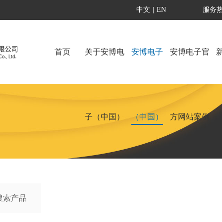
中文
|
EN
服务热线
首页
关于安博电
安博电子
安博电子官
子（中国）
（中国）
方网站案例
搜索产品