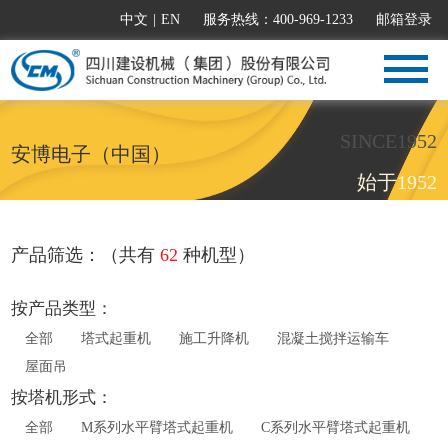
中文
|
EN
服务热线：400-969-1233
邮箱登录
SINCE1952
安博电子（中国）
始于1952
产品筛选：（共有
62
种机型）
按产品类型：
全部
塔式起重机
施工升降机
混凝土搅拌运输车
屋面吊
按塔机形式：
全部
M系列水平臂塔式起重机
C系列水平臂塔式起重机