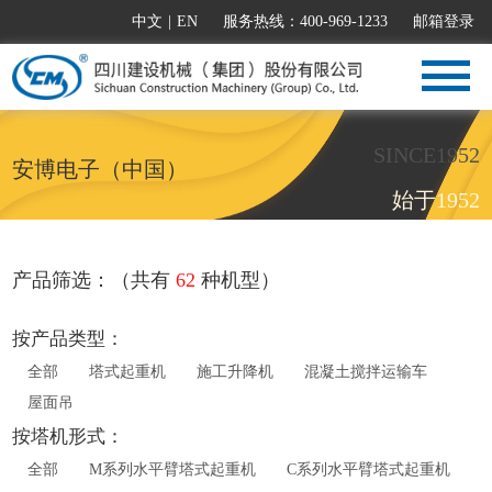
中文
|
EN
服务热线：400-969-1233
邮箱登录
SINCE1952
安博电子（中国）
始于1952
产品筛选：（共有
62
种机型）
按产品类型：
全部
塔式起重机
施工升降机
混凝土搅拌运输车
屋面吊
按塔机形式：
全部
M系列水平臂塔式起重机
C系列水平臂塔式起重机