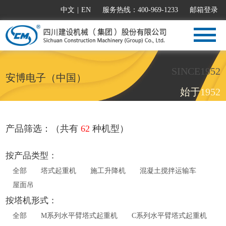
中文
|
EN
服务热线：400-969-1233
邮箱登录
SINCE1952
安博电子（中国）
始于1952
产品筛选：（共有
62
种机型）
按产品类型：
全部
塔式起重机
施工升降机
混凝土搅拌运输车
屋面吊
按塔机形式：
全部
M系列水平臂塔式起重机
C系列水平臂塔式起重机