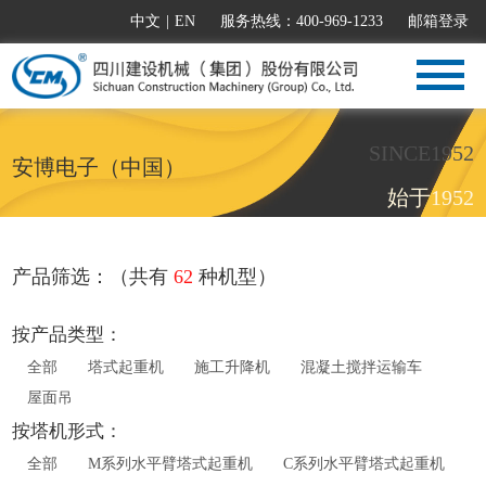
中文
|
EN
服务热线：400-969-1233
邮箱登录
SINCE1952
安博电子（中国）
始于1952
产品筛选：（共有
62
种机型）
按产品类型：
全部
塔式起重机
施工升降机
混凝土搅拌运输车
屋面吊
按塔机形式：
全部
M系列水平臂塔式起重机
C系列水平臂塔式起重机