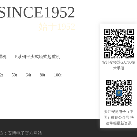
SINCE1952
始于1952
重机
P系列平头式塔式起重机
安川变频器GA700技
术手册
2t
50t
64t
80t
100t
关注安博电子（中
国）微信公众号 快
速掌握最新资讯
位：安博电子官方网站