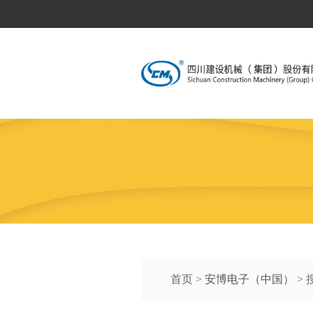
首页 >
安博电子（中国）
> 