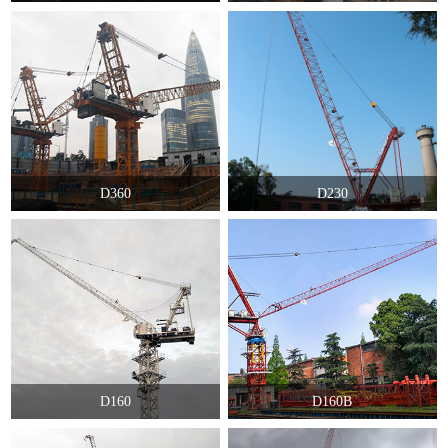
D360
D230
D160
D160B