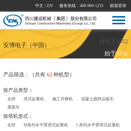
中文
|
EN
服务热线：400-969-1233
邮箱登录
SINCE1952
安博电子（中国）
始于1952
产品筛选：（共有
62
种机型）
按产品类型：
全部
塔式起重机
施工升降机
混凝土搅拌运输车
屋面吊
按塔机形式：
全部
M系列水平臂塔式起重机
C系列水平臂塔式起重机