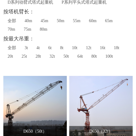
D系列动臂式塔式起重机
P系列平头式塔式起重机
按塔机臂长：
全部
40m
45m
50m
55m
60m
65m
70m
75m
80m
按最大吊重：
全部
3t
4t
6t
8t
10t
12t
16t
18t
20t
25t
28t
32t
50t
64t
80t
100t
D650（50t）
D650（32t）