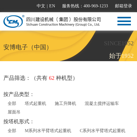
中文
|
EN
服务热线：400-969-1233
邮箱登录
SINCE1952
安博电子（中国）
始于1952
产品筛选：（共有
62
种机型）
按产品类型：
全部
塔式起重机
施工升降机
混凝土搅拌运输车
屋面吊
按塔机形式：
全部
M系列水平臂塔式起重机
C系列水平臂塔式起重机