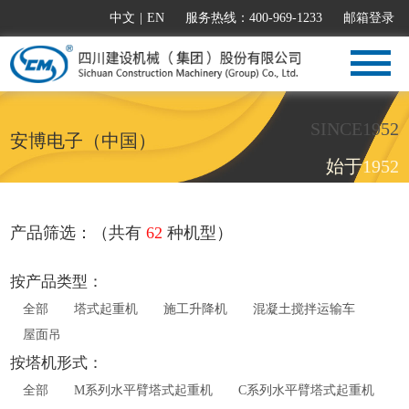
中文
|
EN
服务热线：400-969-1233
邮箱登录
SINCE1952
安博电子（中国）
始于1952
产品筛选：（共有
62
种机型）
按产品类型：
全部
塔式起重机
施工升降机
混凝土搅拌运输车
屋面吊
按塔机形式：
全部
M系列水平臂塔式起重机
C系列水平臂塔式起重机