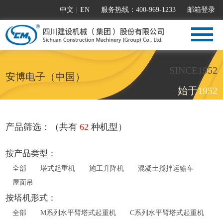
中文
|
EN
服务热线：400-969-1233
邮箱登录
SINCE1952
安博电子（中国）
始于1952
产品筛选：（共有
62
种机型）
按产品类型：
全部
塔式起重机
施工升降机
混凝土搅拌运输车
屋面吊
按塔机形式：
全部
M系列水平臂塔式起重机
C系列水平臂塔式起重机