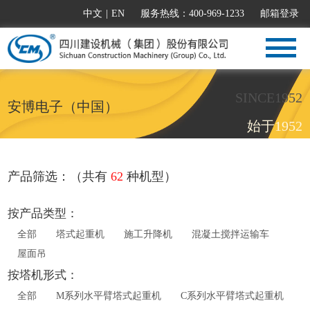
中文
|
EN
服务热线：400-969-1233
邮箱登录
SINCE1952
安博电子（中国）
始于1952
产品筛选：（共有
62
种机型）
按产品类型：
全部
塔式起重机
施工升降机
混凝土搅拌运输车
屋面吊
按塔机形式：
全部
M系列水平臂塔式起重机
C系列水平臂塔式起重机