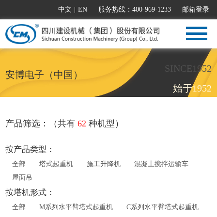
中文
|
EN
服务热线：400-969-1233
邮箱登录
SINCE1952
安博电子（中国）
始于1952
产品筛选：（共有
62
种机型）
按产品类型：
全部
塔式起重机
施工升降机
混凝土搅拌运输车
屋面吊
按塔机形式：
全部
M系列水平臂塔式起重机
C系列水平臂塔式起重机