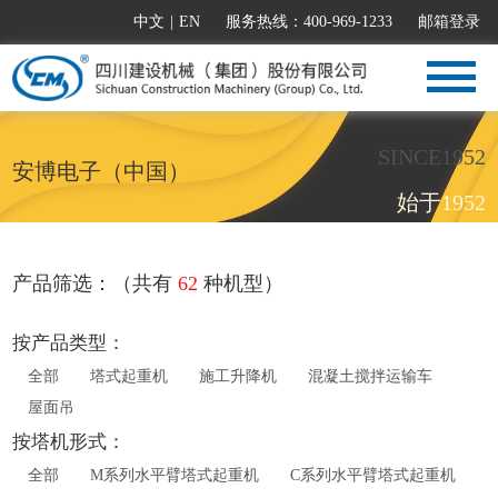
中文
|
EN
服务热线：400-969-1233
邮箱登录
SINCE1952
安博电子（中国）
始于1952
产品筛选：（共有
62
种机型）
按产品类型：
全部
塔式起重机
施工升降机
混凝土搅拌运输车
屋面吊
按塔机形式：
全部
M系列水平臂塔式起重机
C系列水平臂塔式起重机