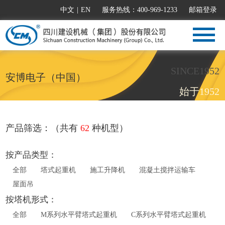
中文
|
EN
服务热线：400-969-1233
邮箱登录
SINCE1952
安博电子（中国）
始于1952
产品筛选：（共有
62
种机型）
按产品类型：
全部
塔式起重机
施工升降机
混凝土搅拌运输车
屋面吊
按塔机形式：
全部
M系列水平臂塔式起重机
C系列水平臂塔式起重机