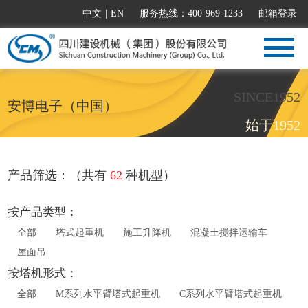
中文
|
EN
服务热线：400-969-1233
邮箱登录
SINCE1952
安博电子（中国）
始于1952
产品筛选：（共有
62
种机型）
按产品类型：
全部
塔式起重机
施工升降机
混凝土搅拌运输车
屋面吊
按塔机形式：
全部
M系列水平臂塔式起重机
C系列水平臂塔式起重机