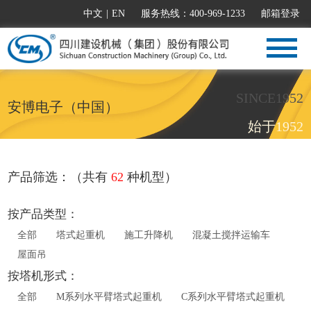
中文
|
EN
服务热线：400-969-1233
邮箱登录
SINCE1952
安博电子（中国）
始于1952
产品筛选：（共有
62
种机型）
按产品类型：
全部
塔式起重机
施工升降机
混凝土搅拌运输车
屋面吊
按塔机形式：
全部
M系列水平臂塔式起重机
C系列水平臂塔式起重机